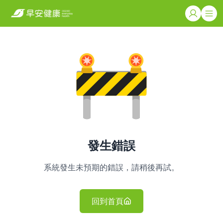
發生錯誤
系統發生未預期的錯誤，請稍後再試。
回到首頁