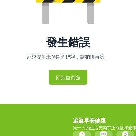
發生錯誤
系統發生未預期的錯誤，請稍後再試。
回到首頁
追蹤早安健康
讓一天的生活充滿了正能量和健