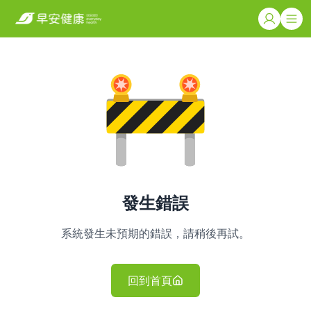
發生錯誤
系統發生未預期的錯誤，請稍後再試。
回到首頁