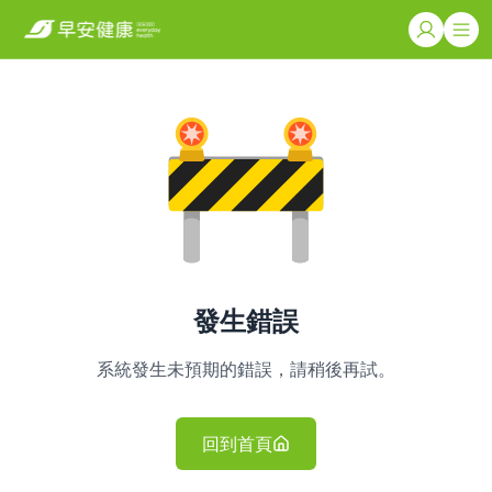
發生錯誤
系統發生未預期的錯誤，請稍後再試。
回到首頁