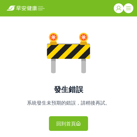
發生錯誤
系統發生未預期的錯誤，請稍後再試。
回到首頁