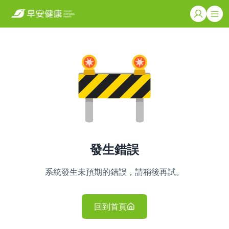
發生錯誤
系統發生未預期的錯誤，請稍後再試。
回到首頁