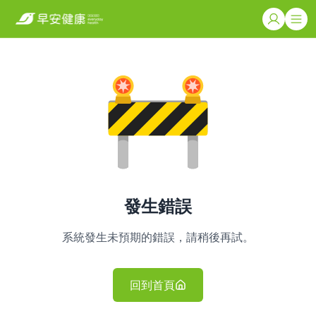
發生錯誤
系統發生未預期的錯誤，請稍後再試。
回到首頁