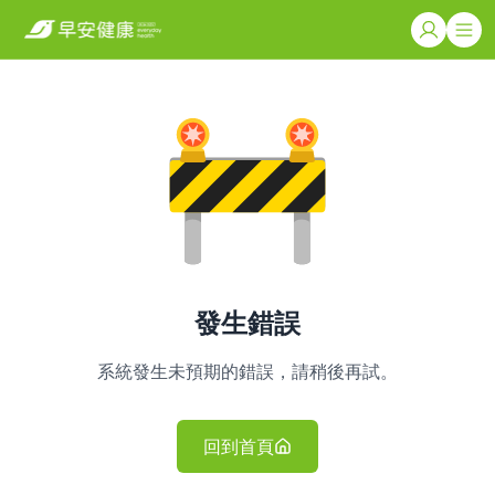
發生錯誤
系統發生未預期的錯誤，請稍後再試。
回到首頁