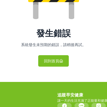
發生錯誤
系統發生未預期的錯誤，請稍後再試。
回到首頁
追蹤早安健康
讓一天的生活充滿了正能量和健