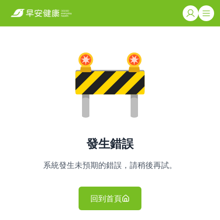
發生錯誤
系統發生未預期的錯誤，請稍後再試。
回到首頁