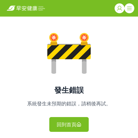
發生錯誤
系統發生未預期的錯誤，請稍後再試。
回到首頁