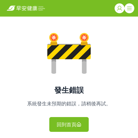
發生錯誤
系統發生未預期的錯誤，請稍後再試。
回到首頁