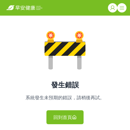
發生錯誤
系統發生未預期的錯誤，請稍後再試。
回到首頁