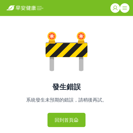
發生錯誤
系統發生未預期的錯誤，請稍後再試。
回到首頁