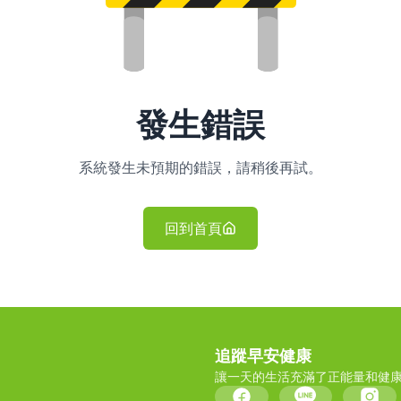
發生錯誤
系統發生未預期的錯誤，請稍後再試。
回到首頁
追蹤早安健康
讓一天的生活充滿了正能量和健