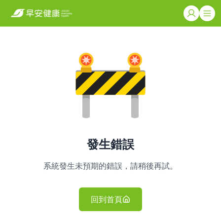
發生錯誤
系統發生未預期的錯誤，請稍後再試。
回到首頁