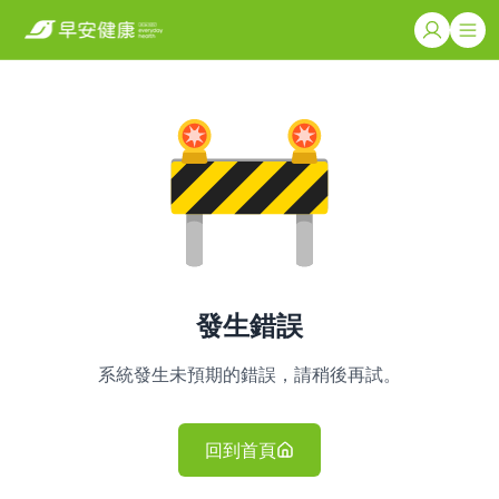
發生錯誤
系統發生未預期的錯誤，請稍後再試。
回到首頁