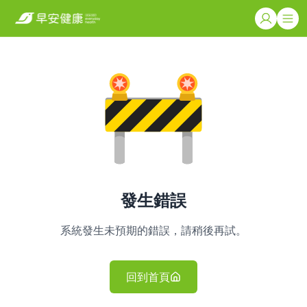
發生錯誤
系統發生未預期的錯誤，請稍後再試。
回到首頁