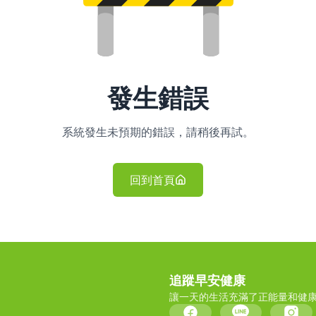
發生錯誤
系統發生未預期的錯誤，請稍後再試。
回到首頁
追蹤早安健康
讓一天的生活充滿了正能量和健