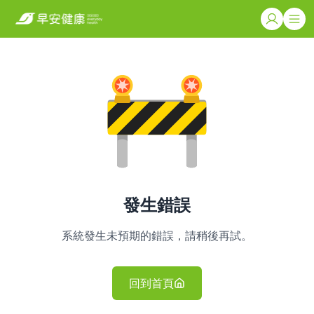
發生錯誤
系統發生未預期的錯誤，請稍後再試。
回到首頁