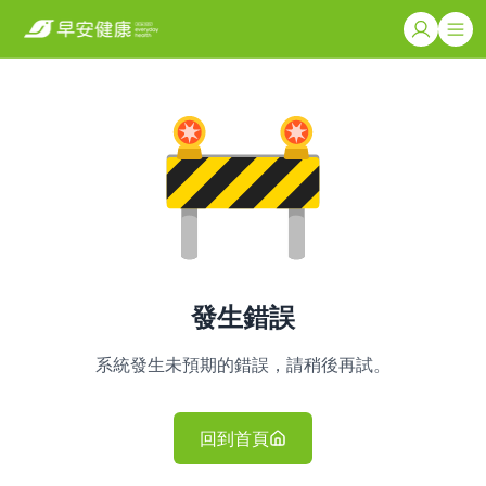
發生錯誤
系統發生未預期的錯誤，請稍後再試。
回到首頁