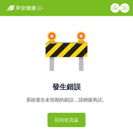
發生錯誤
系統發生未預期的錯誤，請稍後再試。
回到首頁