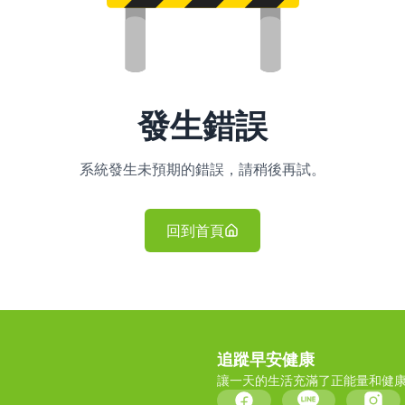
發生錯誤
系統發生未預期的錯誤，請稍後再試。
回到首頁
追蹤早安健康
讓一天的生活充滿了正能量和健