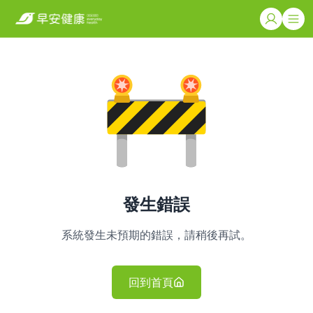
發生錯誤
系統發生未預期的錯誤，請稍後再試。
回到首頁