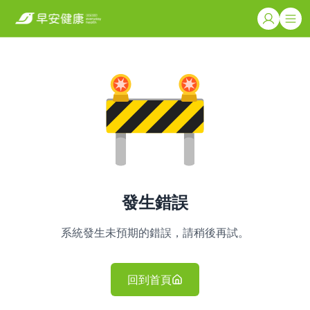
發生錯誤
系統發生未預期的錯誤，請稍後再試。
回到首頁