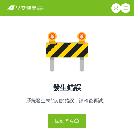
發生錯誤
系統發生未預期的錯誤，請稍後再試。
回到首頁