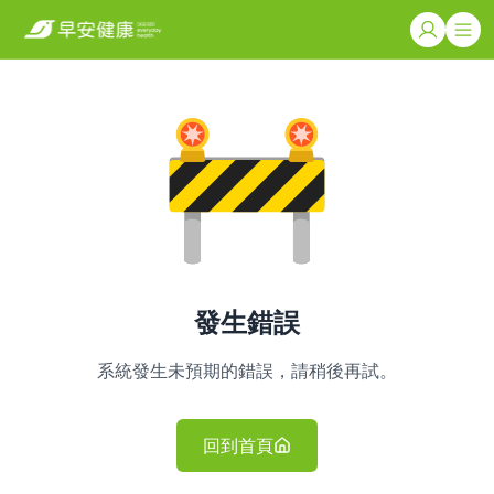
發生錯誤
系統發生未預期的錯誤，請稍後再試。
回到首頁