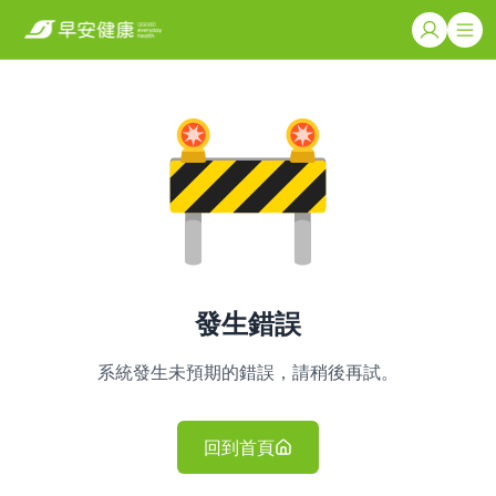
發生錯誤
系統發生未預期的錯誤，請稍後再試。
回到首頁