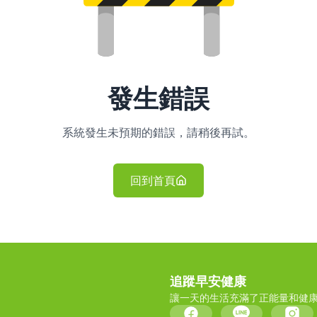
發生錯誤
系統發生未預期的錯誤，請稍後再試。
回到首頁
追蹤早安健康
讓一天的生活充滿了正能量和健