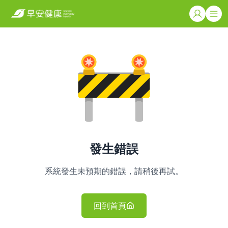
發生錯誤
系統發生未預期的錯誤，請稍後再試。
回到首頁