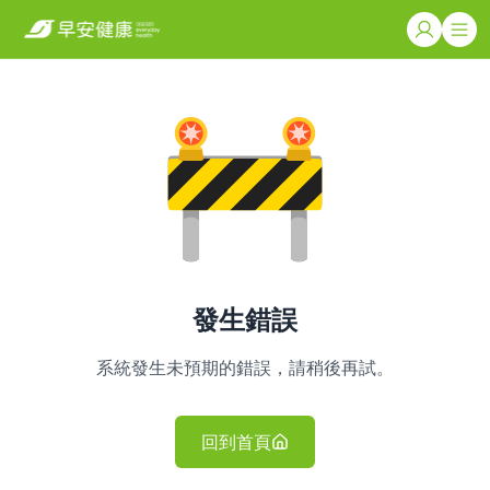
發生錯誤
系統發生未預期的錯誤，請稍後再試。
回到首頁