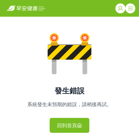
發生錯誤
系統發生未預期的錯誤，請稍後再試。
回到首頁