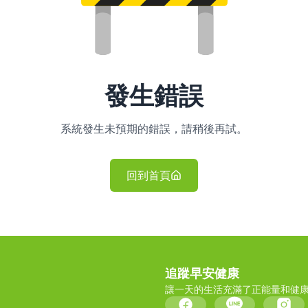
發生錯誤
系統發生未預期的錯誤，請稍後再試。
回到首頁
追蹤早安健康
讓一天的生活充滿了正能量和健