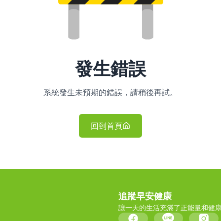
發生錯誤
系統發生未預期的錯誤，請稍後再試。
回到首頁
追蹤早安健康
讓一天的生活充滿了正能量和健