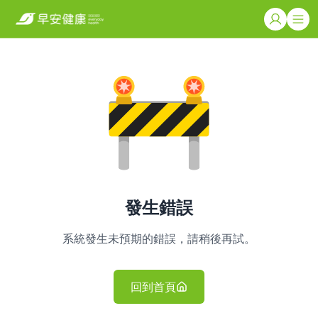
發生錯誤
系統發生未預期的錯誤，請稍後再試。
回到首頁