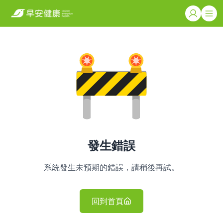
發生錯誤
系統發生未預期的錯誤，請稍後再試。
回到首頁