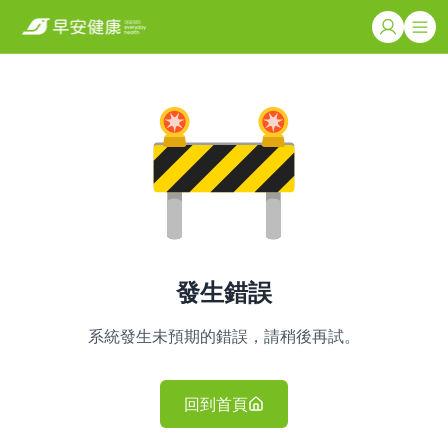
發生錯誤
系統發生未預期的錯誤，請稍後再試。
回到首頁