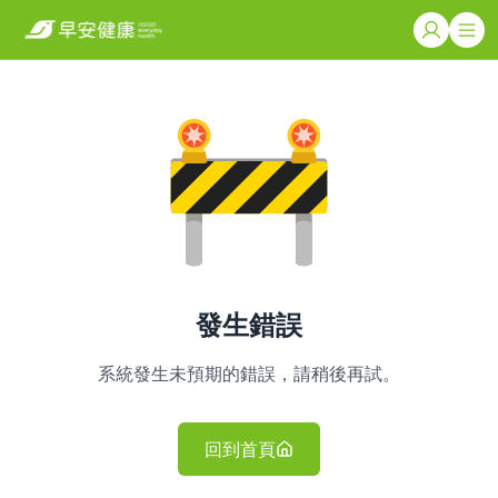
發生錯誤
系統發生未預期的錯誤，請稍後再試。
回到首頁