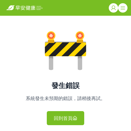
發生錯誤
系統發生未預期的錯誤，請稍後再試。
回到首頁