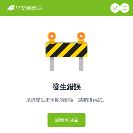
發生錯誤
系統發生未預期的錯誤，請稍後再試。
回到首頁