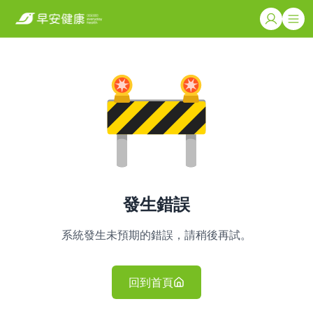
發生錯誤
系統發生未預期的錯誤，請稍後再試。
回到首頁