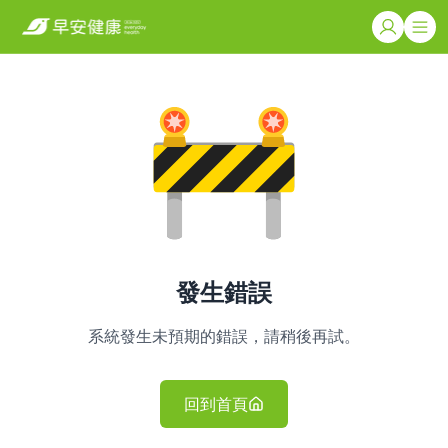
發生錯誤
系統發生未預期的錯誤，請稍後再試。
回到首頁