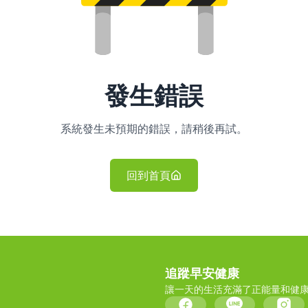
發生錯誤
系統發生未預期的錯誤，請稍後再試。
回到首頁
追蹤早安健康
讓一天的生活充滿了正能量和健