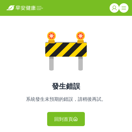
發生錯誤
系統發生未預期的錯誤，請稍後再試。
回到首頁