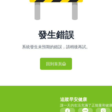
發生錯誤
系統發生未預期的錯誤，請稍後再試。
回到首頁
追蹤早安健康
讓一天的生活充滿了正能量和健