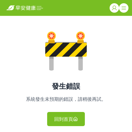
發生錯誤
系統發生未預期的錯誤，請稍後再試。
回到首頁