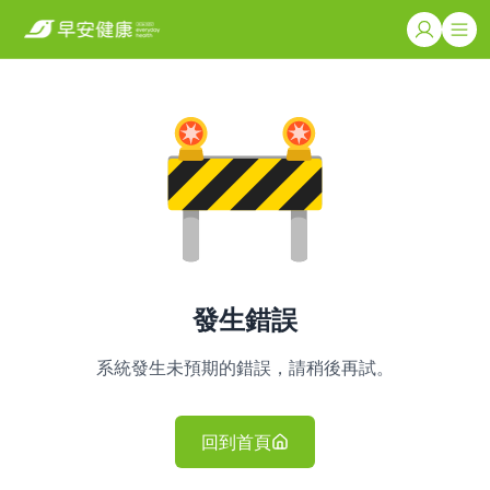
發生錯誤
系統發生未預期的錯誤，請稍後再試。
回到首頁