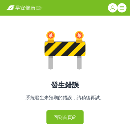
發生錯誤
系統發生未預期的錯誤，請稍後再試。
回到首頁