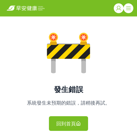
發生錯誤
系統發生未預期的錯誤，請稍後再試。
回到首頁