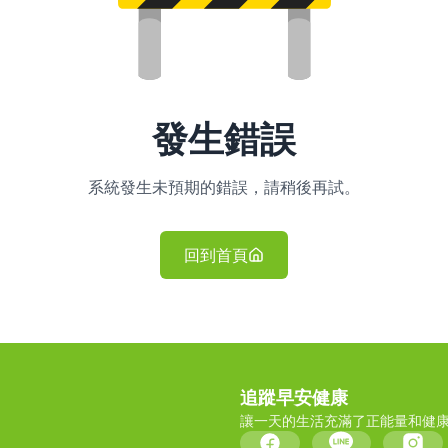
發生錯誤
系統發生未預期的錯誤，請稍後再試。
回到首頁
追蹤早安健康
讓一天的生活充滿了正能量和健